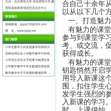
主办：北京师范大学,华东师范大学,教
合自己十余年
育部高校师资培训交流北京中心
以从以下几个
联系我们
一、打造魅
投稿邮箱：jsjyyj218@163.com
有魅力的课
网 址：www.jsjyyj.net
参与到课堂学
热门推荐
考、或交流，
小学生数学几何直观素养培养的方…
获得成长。
结构化理念在小学数学教学中的有…
小学语文语言文字积累与梳理任务…
有魅力的课
小学数学教学中学生数感培养的策…
钥匙悄然开启
数学教学中不可忽视的量感培养 …
用导入新课这
围，扣住学生
发学生强烈的
入新课的学习
时，上课伊始