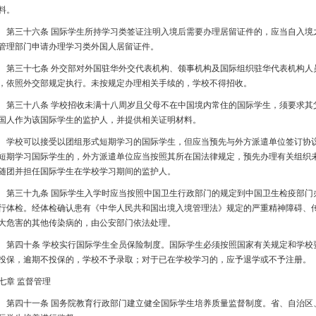
料。
三十六条 国际学生所持学习类签证注明入境后需要办理居留证件的，应当自入境
管理部门申请办理学习类外国人居留证件。
三十七条 外交部对外国驻华外交代表机构、领事机构及国际组织驻华代表机构人
，依照外交部规定执行。未按规定办理相关手续的，学校不得招收。
三十八条 学校招收未满十八周岁且父母不在中国境内常住的国际学生，须要求其
国人作为该国际学生的监护人，并提供相关证明材料。
校可以接受以团组形式短期学习的国际学生，但应当预先与外方派遣单位签订协议
短期学习国际学生的，外方派遣单位应当按照其所在国法律规定，预先办理有关组织
随团并担任国际学生在学校学习期间的监护人。
三十九条 国际学生入学时应当按照中国卫生行政部门的规定到中国卫生检疫部门
行体检。经体检确认患有《中华人民共和国出境入境管理法》规定的严重精神障碍、
大危害的其他传染病的，由公安部门依法处理。
四十条 学校实行国际学生全员保险制度。国际学生必须按照国家有关规定和学校
投保，逾期不投保的，学校不予录取；对于已在学校学习的，应予退学或不予注册。
七章 监督管理
四十一条 国务院教育行政部门建立健全国际学生培养质量监督制度。省、自治区