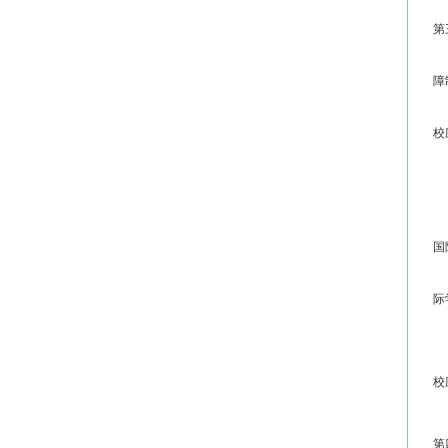
第
第
障
第
校
汉
第
第
国
第
际
第
第
校
高
第