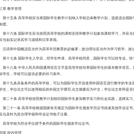
三章 教学管理
十五条 高等学校应当将国际学生教学计划纳入学校总体教学计划，选派适合国际
制度。
十六条 国际学生应当按照高等学校的课程安排和教学计划参加课程学习，并应当
应当如实记录其学习成绩和日常表现。
语和中国概况应当作为高等学历教育的必修课；政治理论应当作为学习哲学、政治
十七条 国际学生入学后，经学生申请、高等学校同意，国际学生可以转专业。转
十八条 中华人民共和国通用语言文字是高等学校培养国际学生的基本教学语言。
际学生，学校可以提供必要的补习条件。
十九条具备条件的高等学校，可以为国际学生开设使用外国语言进行教学的专业课
学生，学位论文可以使用相应的外国文字撰写,论文摘要应为中文；学位论文答辩是否
二十条 高等学校按照教学计划组织国际学生参加教学实习和社会实践，选择实习
二十一条 高等学校根据国家有关规定为国际学生颁发学历证书或者其他学业证书
应当及时为其办理学籍和毕业证书电子注册。
等学校为符合学位授予条件的国际学生颁发学位证书。
四章 校内管理