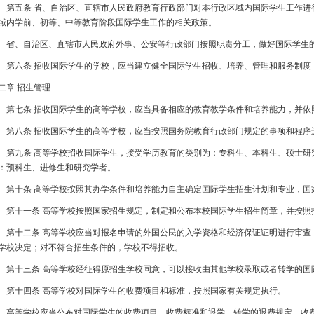
五条 省、自治区、直辖市人民政府教育行政部门对本行政区域内国际学生工作进
域内学前、初等、中等教育阶段国际学生工作的相关政策。
、自治区、直辖市人民政府外事、公安等行政部门按照职责分工，做好国际学生
六条 招收国际学生的学校，应当建立健全国际学生招收、培养、管理和服务制度
二章 招生管理
七条 招收国际学生的高等学校，应当具备相应的教育教学条件和培养能力，并依
八条 招收国际学生的高等学校，应当按照国务院教育行政部门规定的事项和程序
九条 高等学校招收国际学生，接受学历教育的类别为：专科生、本科生、硕士研
：预科生、进修生和研究学者。
十条 高等学校按照其办学条件和培养能力自主确定国际学生招生计划和专业，国
十一条 高等学校按照国家招生规定，制定和公布本校国际学生招生简章，并按照
十二条 高等学校应当对报名申请的外国公民的入学资格和经济保证证明进行审查
学校决定；对不符合招生条件的，学校不得招收。
十三条 高等学校经征得原招生学校同意，可以接收由其他学校录取或者转学的国
十四条 高等学校对国际学生的收费项目和标准，按照国家有关规定执行。
等学校应当公布对国际学生的收费项目、收费标准和退学、转学的退费规定。收费