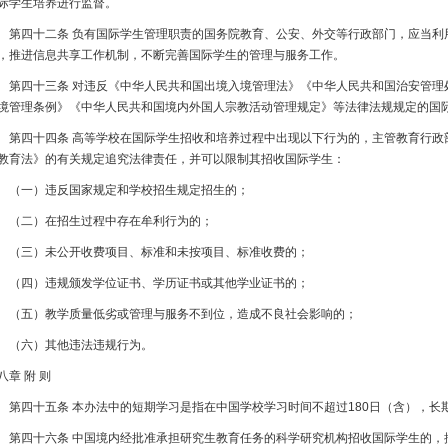
际学生培养进行监督。
四十二条 负有国际学生管理职责的国务院教育、公安、外交等行政部门，应当利
，推进信息共享工作机制，不断完善国际学生的管理与服务工作。
四十三条 对违反《中华人民共和国出境入境管理法》《中华人民共和国治安管理
境管理条例》《中华人民共和国境内外国人宗教活动管理规定》等法律法规规定的国
四十四条 高等学校在国际学生招收和培养过程中出现以下行为的，主管教育行政
教育法》的有关规定追究法律责任，并可以限制其招收国际学生：
一）违反国家规定和学校招生规定招生的；
二）在招生过程中存在牟利行为的；
三）未公开收费项目、标准和未按项目、标准收费的；
四）违规颁发学位证书、学历证书或其他学业证书的；
五）教学质量低劣或管理与服务不到位，造成不良社会影响的；
六）其他违法违规行为。
八章 附 则
四十五条 本办法中的短期学习是指在中国学校学习时间不超过180日（含），长期
四十六条 中国境内经批准承担研究生教育任务的科学研究机构招收国际学生的，