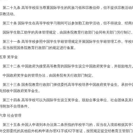
二十九条 高等学校应当尊重国际学生的民族习俗和宗教信仰，但不提供宗教活动
宗教活动。
三十条 国际学生在高等学校学习期间可以参加勤工助学活动，但不得就业、经商
际学生勤工助学的具体管理规定，由国务院教育行政部门会同有关部门另行制订
三十一条 高等学校参照中国学生学籍管理规定开展国际学生学籍管理工作。学校
，应当按照国务院教育行政部门的规定进行备案。
五章 奖学金
三十二条 中国政府为接受高等教育的国际学生设立中国政府奖学金，并鼓励地方
国政府奖学金的管理办法，由国务院有关行政部门制定。
三十三条 国务院教育行政部门择优委托高等学校培养中国政府奖学金生。承担中
先招收中国政府奖学金生。
三十四条 高等学校可以为国际学生设立奖学金。鼓励企事业单位、社会团体及其
得附加不合理条件。
六章 社会管理
三十五条 外国人申请到本办法第二条所指的学校学习的，应当在入境前根据其学
外交部委托的其他驻外机构申请办理X1字或X2字签证，按照规定提交经教育主管部