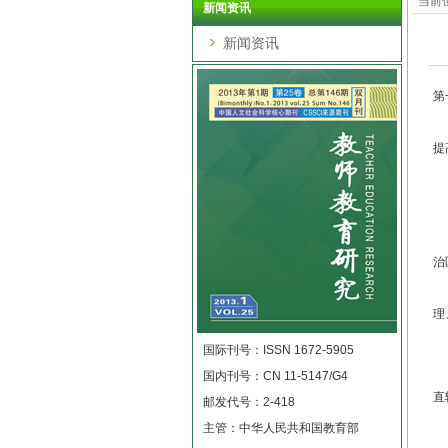
当前
新闻资讯
新闻资讯
第
第
提
第
本
本
治
第
理
国
国际刊号：ISSN 1672-5905
国内刊号：CN 11-5147/G4
第
直
邮发代号：2-418
主管：中华人民共和国教育部
国