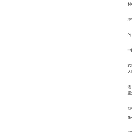
材
第
境
第
的
第
中
学
式
人
第
进
重
第
期
第
第