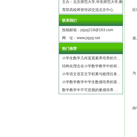
主办：北京师范大学,华东师范大学,教
第
育部高校师资培训交流北京中心
区
省
联系我们
第
投稿邮箱：jsjyyj218@163.com
网 址：www.jsjyyj.net
第
第
热门推荐
第
小学生数学几何直观素养培养的方…
结构化理念在小学数学教学中的有…
第
为
小学语文语言文字积累与梳理任务…
小学数学教学中学生数感培养的策…
第
数学教学中不可忽视的量感培养 …
第
第
由
第
第
高