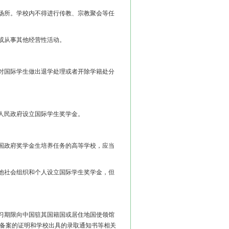
场所。学校内不得进行传教、宗教聚会等任
或从事其他经营性活动。
。
对国际学生做出退学处理或者开除学籍处分
人民政府设立国际学生奖学金。
国政府奖学金生培养任务的高等学校，应当
他社会组织和个人设立国际学生奖学金，但
习期限向中国驻其国籍国或居住地国使领馆
门备案的证明和学校出具的录取通知书等相关