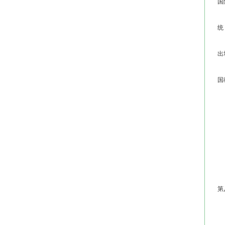
国
第
统
第
出
第
国
（
（
（
（
（
（
第
第
第