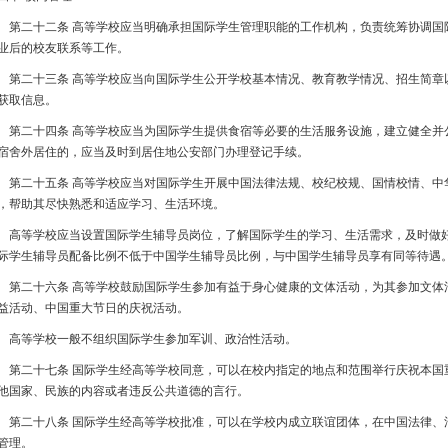
二十二条 高等学校应当明确承担国际学生管理职能的工作机构，负责统筹协调国
业后的校友联系等工作。
二十三条 高等学校应当向国际学生公开学校基本情况、教育教学情况、招生简章
获取信息。
二十四条 高等学校应当为国际学生提供食宿等必要的生活服务设施，建立健全并
宿舍外居住的，应当及时到居住地公安部门办理登记手续。
二十五条 高等学校应当对国际学生开展中国法律法规、校纪校规、国情校情、中
，帮助其尽快熟悉和适应学习、生活环境。
等学校应当设置国际学生辅导员岗位，了解国际学生的学习、生活需求，及时做好
际学生辅导员配备比例不低于中国学生辅导员比例，与中国学生辅导员享有同等待遇
二十六条 高等学校鼓励国际学生参加有益于身心健康的文体活动，为其参加文体
益活动、中国重大节日的庆祝活动。
等学校一般不组织国际学生参加军训、政治性活动。
二十七条 国际学生经高等学校同意，可以在校内指定的地点和范围举行庆祝本国
他国家、民族的内容或者违反公共道德的言行。
二十八条 国际学生经高等学校批准，可以在学校内成立联谊团体，在中国法律、
管理。