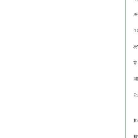
第
毕
第
生
第
校
第
育
高
国
第
公
高
第
其
第
和