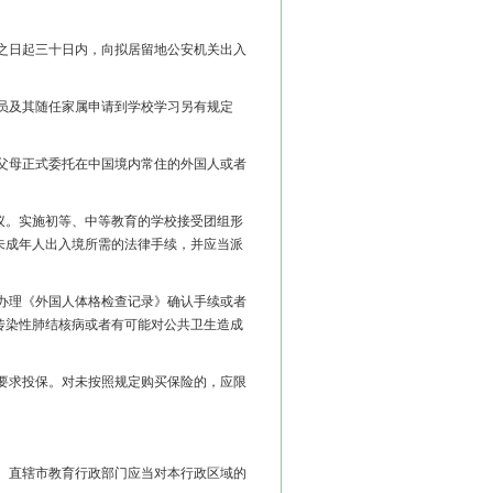
之日起三十日内，向拟居留地公安机关出入
员及其随任家属申请到学校学习另有规定
父母正式委托在中国境内常住的外国人或者
。实施初等、中等教育的学校接受团组形
未成年人出入境所需的法律手续，并应当派
办理《外国人体格检查记录》确认手续或者
传染性肺结核病或者有可能对公共卫生造成
要求投保。对未按照规定购买保险的，应限
、直辖市教育行政部门应当对本行政区域的