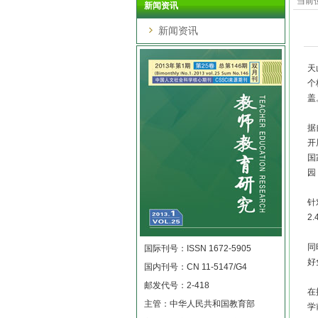
当前
新闻资讯
新闻资讯
天
个
盖
据
开
国
园
针
2
同
国际刊号：ISSN 1672-5905
好
国内刊号：CN 11-5147/G4
邮发代号：2-418
在
主管：中华人民共和国教育部
学