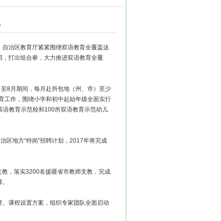
盖
悉，自治区教育厅紧紧围绕双语教育全覆盖这
招，打出组合拳，大力推进双语教育全覆
月至8月期间，每月赴所包地（州、市）至少
教育工作，围绕小学和初中起始年级全面实行
双语教育示范校和100所双语教育示范幼儿
区地方“特岗”招聘计划，2017年将完成
教，落实3200名援疆省市教师支教，完成
障。
要、课程设置方案，组织专家团队全面启动