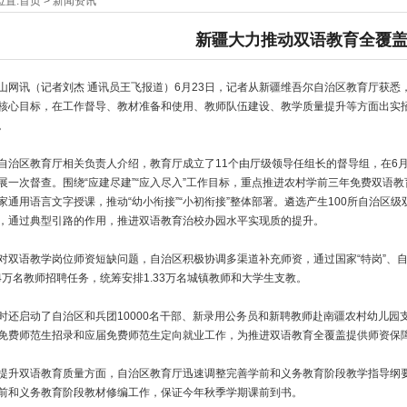
位置:
首页
>
新闻资讯
新疆大力推动双语教育全覆
山网讯（记者刘杰 通讯员王飞报道）6月23日，记者从新疆维吾尔自治区教育厅获
核心目标，在工作督导、教材准备和使用、教师队伍建设、教学质量提升等方面出实
。
自治区教育厅相关负责人介绍，教育厅成立了11个由厅级领导任组长的督导组，在6
展一次督查。围绕“应建尽建”“应入尽入”工作目标，重点推进农村学前三年免费双语
家通用语言文字授课，推动“幼小衔接”“小初衔接”整体部署。遴选产生100所自治区级
，通过典型引路的作用，推进双语教育治校办园水平实现质的提升。
对双语教学岗位师资短缺问题，自治区积极协调多渠道补充师资，通过国家“特岗”、自治
.4万名教师招聘任务，统筹安排1.33万名城镇教师和大学生支教。
时还启动了自治区和兵团10000名干部、新录用公务员和新聘教师赴南疆农村幼儿园支
免费师范生招录和应届免费师范生定向就业工作，为推进双语教育全覆盖提供师资保
提升双语教育质量方面，自治区教育厅迅速调整完善学前和义务教育阶段教学指导纲
前和义务教育阶段教材修编工作，保证今年秋季学期课前到书。