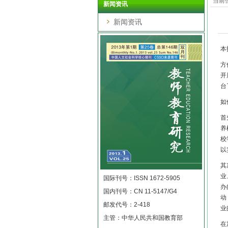
当前
新闻资讯
新闻资讯
本
方
开
台
如
首
养
校
以
其
业
国际刊号：ISSN 1672-5905
办
国内刊号：CN 11-5147/G4
动
邮发代号：2-418
业
主管：中华人民共和国教育部
在