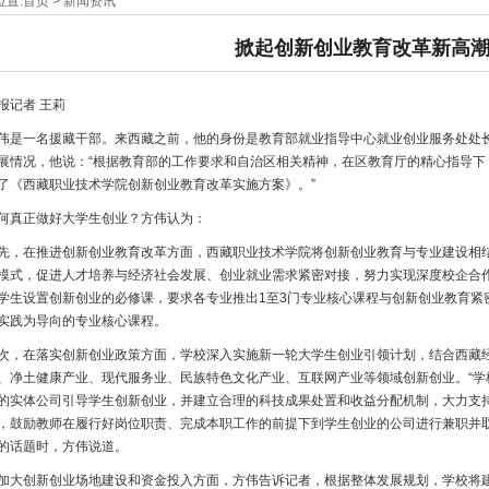
位置:
首页
>
新闻资讯
掀起创新创业教育改革新高
报记者 王莉
伟是一名援藏干部。来西藏之前，他的身份是教育部就业指导中心就业创业服务处处
展情况，他说：“根据教育部的工作要求和自治区相关精神，在区教育厅的精心指导下，
了《西藏职业技术学院创新创业教育改革实施方案》。”
何真正做好大学生创业？方伟认为：
先，在推进创新创业教育改革方面，西藏职业技术学院将创新创业教育与专业建设相
模式，促进人才培养与经济社会发展、创业就业需求紧密对接，努力实现深度校企合
学生设置创新创业的必修课，要求各专业推出1至3门专业核心课程与创新创业教育紧
实践为导向的专业核心课程。
次，在落实创新创业政策方面，学校深入实施新一轮大学生创业引领计划，结合西藏
、净土健康产业、现代服务业、民族特色文化产业、互联网产业等领域创新创业。“学
的实体公司引导学生创新创业，并建立合理的科技成果处置和收益分配机制，大力支
，鼓励教师在履行好岗位职责、完成本职工作的前提下到学生创业的公司进行兼职并取
的话题时，方伟说道。
加大创新创业场地建设和资金投入方面，方伟告诉记者，根据整体发展规划，学校将建