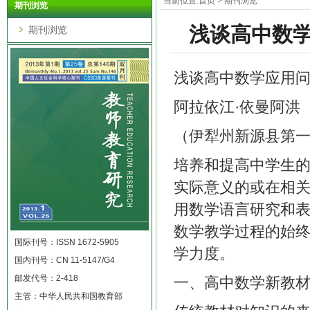
当前位置:
首页
>
期刊浏览
期刊浏览
浅谈高中数学
期刊浏览
浅谈高中数学应用
阿拉依江·依曼阿洪
（伊犁州新源县第
培养和提高中学生
实际意义的或在相
用数学语言研究和
数学教学过程的始
国际刊号：ISSN 1672-5905
学力度。
国内刊号：CN 11-5147/G4
邮发代号：2-418
一、高中数学新教
主管：中华人民共和国教育部