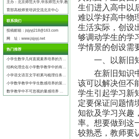
主办：北京师范大学,华东师范大学,教
生们进入高中以
育部高校师资培训交流北京中心
难以学好高中物
联系我们
生活实际，创设
投稿邮箱：jsjyyj218@163.com
够调动学生的学
网 址：www.jsjyyj.net
学情景的创设需
热门推荐
一、以新旧知
小学生数学几何直观素养培养的方…
结构化理念在小学数学教学中的有…
在新旧知识中
小学语文语言文字积累与梳理任务…
该可以解决但不
小学数学教学中学生数感培养的策…
学生引起学习新
数学教学中不可忽视的量感培养 …
定要保证问题情
知欲及学习兴趣
率。想要做到这
较熟悉，教师要