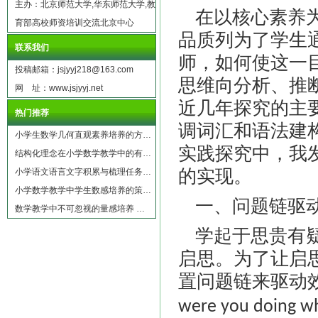
主办：北京师范大学,华东师范大学,教
在以核心素养
育部高校师资培训交流北京中心
品质列为了学生
联系我们
师，如何使这一
投稿邮箱：jsjyyj218@163.com
思维向分析、推
网 址：www.jsjyyj.net
近几年探究的主
热门推荐
调词汇和语法建
小学生数学几何直观素养培养的方…
实践探究中，我
结构化理念在小学数学教学中的有…
的实现。
小学语文语言文字积累与梳理任务…
小学数学教学中学生数感培养的策…
一、问题链驱
数学教学中不可忽视的量感培养 …
学起于思贵有
启思。为了让启
置问题链来驱动
were you doing w